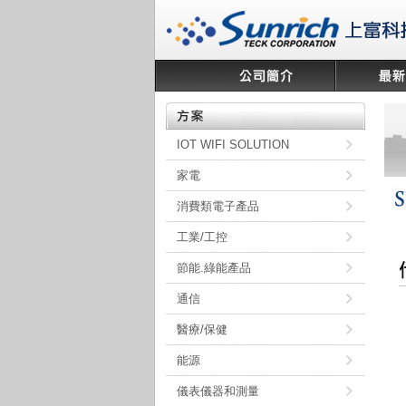
IOT WIFI SOLUTION
家電
消費類電子產品
工業/工控
節能.綠能產品
通信
醫療/保健
能源
儀表儀器和測量