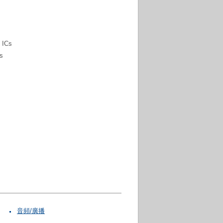
 ICs
rs
音頻/廣播