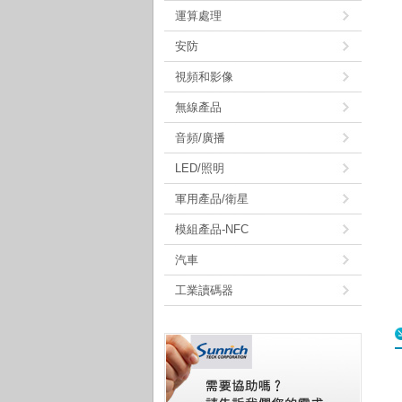
運算處理
安防
視頻和影像
無線產品
音頻/廣播
LED/照明
軍用產品/衛星
模組產品-NFC
汽車
工業讀碼器