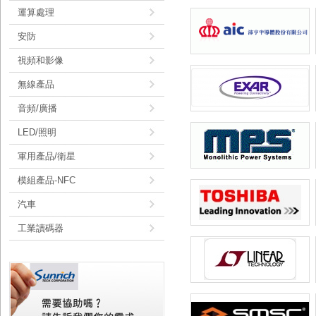
運算處理
安防
視頻和影像
無線產品
音頻/廣播
LED/照明
軍用產品/衛星
模組產品-NFC
汽車
工業讀碼器