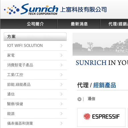
IOT WIFI SOLUTION
家電
消費類電子產品
工業/工控
節能.綠能產品
通信
通信
醫療/保健
能源
儀表儀器和測量