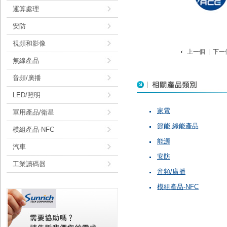
運算處理
安防
視頻和影像
上一個
|
下一
無線產品
音頻/廣播
LED/照明
家電
軍用產品/衛星
節能.綠能產品
模組產品-NFC
能源
汽車
安防
工業讀碼器
音頻/廣播
模組產品-NFC