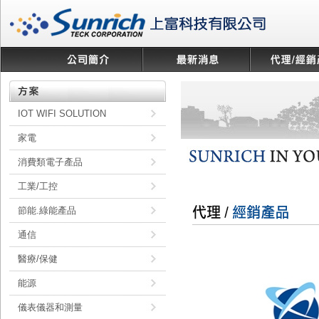
IOT WIFI SOLUTION
家電
消費類電子產品
工業/工控
節能.綠能產品
通信
醫療/保健
能源
儀表儀器和測量