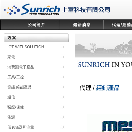
IOT WIFI SOLUTION
家電
消費類電子產品
工業/工控
節能.綠能產品
通信
醫療/保健
能源
儀表儀器和測量